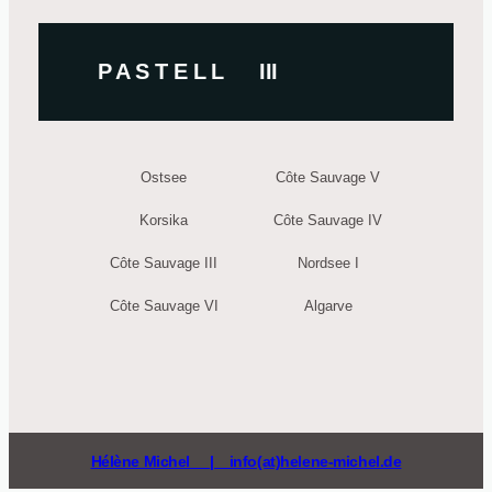
P A S T E L L III
Ostsee
Côte Sauvage V
Korsika
Côte Sauvage IV
Côte Sauvage III
Nordsee I
Côte Sauvage VI
Algarve
Hélène Michel | info(at)helene-michel.de