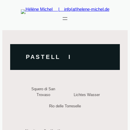
Zum
Inhalt
springen
P A S T E L L I
Squero di San
Trovaso
Lichtes Wasser
Rio delle Torreselle